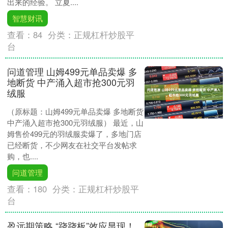
出来的经验。 立夏....
智慧财讯
查看：
84
分类：
正规杠杆炒股平
台
问道管理 山姆499元单品卖爆 多
地断货 中产涌入超市抢300元羽
绒服
（原标题：山姆499元单品卖爆 多地断货
中产涌入超市抢300元羽绒服） 最近，山
姆售价499元的羽绒服卖爆了，多地门店
已经断货，不少网友在社交平台发帖求
购，也....
问道管理
查看：
180
分类：
正规杠杆炒股平
台
盈远期策略 “跷跷板”效应显现！