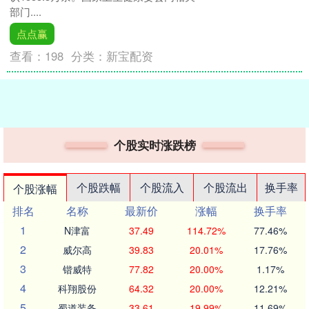
部门....
点点赢
查看：
198
分类：
新宝配资
个股实时涨跌榜
个股跌幅
个股流入
个股流出
换手率
个股涨幅
排名
名称
最新价
涨幅
换手率
1
N津富
37.49
114.72%
77.46%
2
威尔高
39.83
20.01%
17.76%
3
锴威特
77.82
20.00%
1.17%
4
科翔股份
64.32
20.00%
12.21%
5
蜀道装备
33.61
19.99%
11.69%