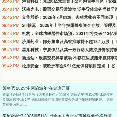
05:46 PM
鸿合科技：
05:46 PM
05:45 PM
立华股份：2026年7月肉鸡、肉猪营收有不同表现
05:45 PM
ST帕瓦：
05:44 PM
05:44 PM
济川药业：部分董事及高管拟减持不超18.1万股
05:43 PM
05:42 PM
05:42 PM
松原安全：获欧洲车企6.91亿元供货项目定点
松原安全公告称，公司全资子公司安徽松原与欧洲汽车制造商S客户签署《供货合同》，获X项目定点，将
策略吧 2025“中柬旅游年”在金边开幕
新华社金边5月24日电（记者吴长伟）2025“中柬旅游年”开幕式暨“水韵江苏-
多彩高棉”专场文艺演出23日晚在柬埔寨首都金边举行策略吧策略吧。 柬副
首相兼内阁办....
实配网配资 2025年5月31日全国主要批发市场板栗价格行情