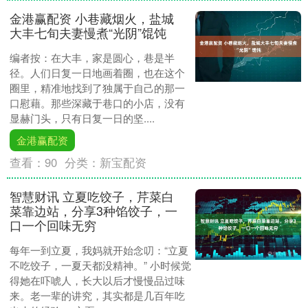
金港赢配资 小巷藏烟火，盐城
大丰七旬夫妻慢煮“光阴”馄饨
编者按：在大丰，家是圆心，巷是半
径。人们日复一日地画着圈，也在这个
圈里，精准地找到了独属于自己的那一
口慰藉。那些深藏于巷口的小店，没有
显赫门头，只有日复一日的坚....
金港赢配资
查看：
90
分类：
新宝配资
智慧财讯 立夏吃饺子，芹菜白
菜靠边站，分享3种馅饺子，一
口一个回味无穷
每年一到立夏，我妈就开始念叨：“立夏
不吃饺子，一夏天都没精神。” 小时候觉
得她在吓唬人，长大以后才慢慢品过味
来。老一辈的讲究，其实都是几百年吃