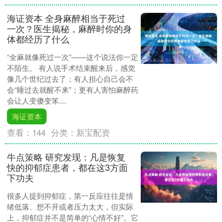
海证资本 全身麻醉相当于死过
一次？医生揭秘，麻醉时你的身
体都经历了什么
“全麻就像死过一次”——这个说法你一定
不陌生。 有人说手术结束醒来后，感觉
像几个世纪过去了；有人担心自己会不
会“睡过去就醒不来”；更有人害怕麻醉药
会让人变傻变笨....
海证资本
查看：
144
分类：
新宝配资
牛点策略 研究发现：凡是恢复
快的抑郁症患者，都在这3方面
下功夫
很多人提到抑郁症，第一反应往往是情
绪低落、想不开或者压力太大，但实际
上，抑郁症并不是简单的“心情不好”。它