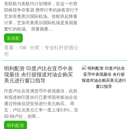
美联航与美航均计划增班，在这一中西
部枢纽争夺客源 携带行李的旅客穿行于
芝加哥奥黑尔国际机场。按航班起降量
计算，芝加哥奥黑尔国际机场是美国最
繁忙的机场。 简要摘要....
富裕配
查看：
188
分类：
专业杠杆炒股公
司
明利配资 印度卢比在亚币中表
现最佳 央行据报道对油企购买
美元进行窗口指导
印度卢比在亚洲货币中表现最佳，此前
有报道称印度央行已要求国有炼油企业
通过特殊信贷安排进行美元购买。 周
五，卢比兑美元汇率一度上涨0.6%，至
92.66卢比，创两....
明利配资