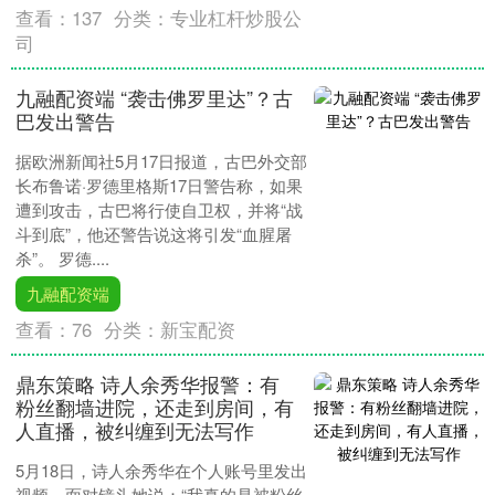
查看：
137
分类：
专业杠杆炒股公
司
九融配资端 “袭击佛罗里达”？古
巴发出警告
据欧洲新闻社5月17日报道，古巴外交部
长布鲁诺·罗德里格斯17日警告称，如果
遭到攻击，古巴将行使自卫权，并将“战
斗到底”，他还警告说这将引发“血腥屠
杀”。 罗德....
九融配资端
查看：
76
分类：
新宝配资
鼎东策略 诗人余秀华报警：有
粉丝翻墙进院，还走到房间，有
人直播，被纠缠到无法写作
5月18日，诗人余秀华在个人账号里发出
视频，面对镜头她说：“我真的是被粉丝