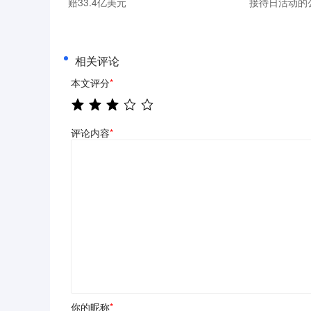
赔33.4亿美元
接待日活动的
相关评论
本文评分
*
评论内容
*
你的昵称
*