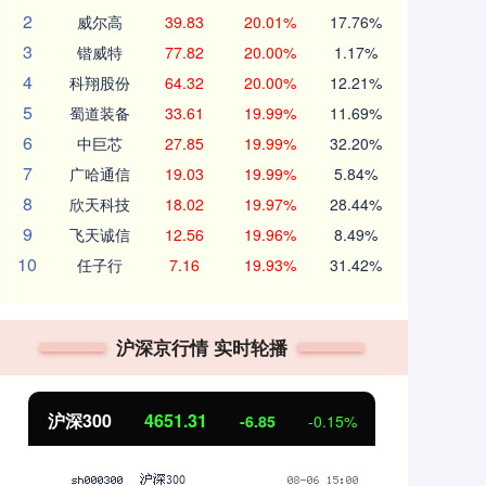
2
威尔高
39.83
20.01%
17.76%
3
锴威特
77.82
20.00%
1.17%
4
科翔股份
64.32
20.00%
12.21%
5
蜀道装备
33.61
19.99%
11.69%
6
中巨芯
27.85
19.99%
32.20%
7
广哈通信
19.03
19.99%
5.84%
8
欣天科技
18.02
19.97%
28.44%
9
飞天诚信
12.56
19.96%
8.49%
10
任子行
7.16
19.93%
31.42%
沪深京行情 实时轮播
沪深300
4651.31
北
-6.85
-0.15%