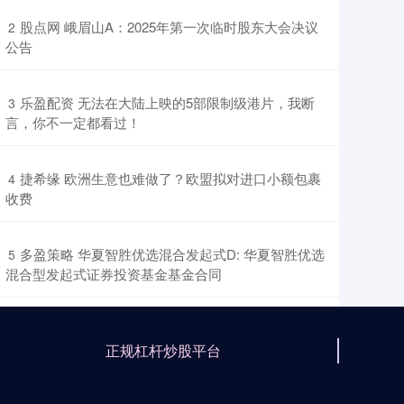
​股点网 峨眉山A：2025年第一次临时股东大会决议
2
公告
​乐盈配资 无法在大陆上映的5部限制级港片，我断
3
言，你不一定都看过！
​捷希缘 欧洲生意也难做了？欧盟拟对进口小额包裹
4
收费
​多盈策略 华夏智胜优选混合发起式D: 华夏智胜优选
5
混合型发起式证券投资基金基金合同
正规杠杆炒股平台