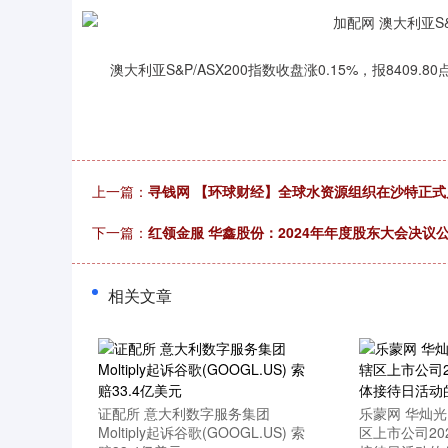
澳大利亚S&P/ASX200指数收盘涨0.15%，报8409.80
上一篇：
寻钱网 【环球财经】全球水资源组织在沙特正式
下一篇：
红领金服 华鑫股份：2024年年度股东大会决议
相关文章
上证指数
3900.35
00
-0.01%
21.92
0.
证配所 意大利数字服务集团
乐蒙网 华灿
Moltiply起诉谷歌(GOOGL.US) 索
区上市公司20