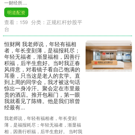
一财经所....
明道配资
查看：
159
分类：
正规杠杆炒股平
台
恒财网 我老师说，年轻有福相
者，年长变刻薄，是福报耗尽；
年轻无福者，渐显福相，因善行
积福，后半生愈好。当时我正春
风得意，对着镜子看自己饱满的
耳垂，只当这是老人的玄学。直
到上周的同学会，我才被这句话
惊出一身冷汗。聚会定在市里最
贵的酒店。推开包厢门，第一眼
我就看见了陈锋。他是我们班曾
经最有...
我老师说，年轻有福相者，年长变刻
薄，是福报耗尽；年轻无福者，渐显福
相，因善行积福，后半生愈好。 当时我