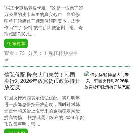
“买皮卡容易养皮卡难。”这是一位跑了20
万公里的皮卡车主的真实心声。当维修
账单开始超过车辆残值钜阵资本，皮卡
作为“生产资料”的性价比便急剧下滑。奇
瑞威麟R08此....
钜阵资本
查看：
73
分类：
正规杠杆炒股平
台
信弘优配 降息大门未关！韩国
央行对2026年放宽货币政策持开
放态度
韩国央行周四表示信弘优配，将对明年
进一步降息保持开放态度，同时针对韩
元走弱和房价上涨带来的金融稳定风险
提高警惕。 根据其周四发布的 2026 年货
币政策声明，韩....