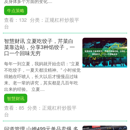
及身体多个方面的变化....
牛点策略
查看：
132
分类：
正规杠杆炒股平
台
智慧财讯 立夏吃饺子，芹菜白
菜靠边站，分享3种馅饺子，一
口一个回味无穷
每年一到立夏，我妈就开始念叨：“立夏
不吃饺子，一夏天都没精神。” 小时候觉
得她在吓唬人，长大以后才慢慢品过味
来。老一辈的讲究，其实都是几百年吃
出来的经验。 立夏....
智慧财讯
查看：
85
分类：
正规杠杆炒股平
台
问道管理 山姆499元单品卖爆 多