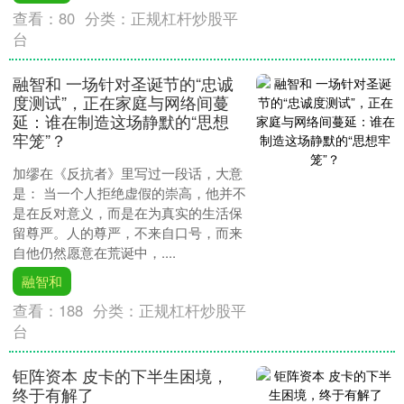
查看：
80
分类：
正规杠杆炒股平
台
融智和 一场针对圣诞节的“忠诚
度测试”，正在家庭与网络间蔓
延：谁在制造这场静默的“思想
牢笼”？
加缪在《反抗者》里写过一段话，大意
是： 当一个人拒绝虚假的崇高，他并不
是在反对意义，而是在为真实的生活保
留尊严。人的尊严，不来自口号，而来
自他仍然愿意在荒诞中，....
融智和
查看：
188
分类：
正规杠杆炒股平
台
钜阵资本 皮卡的下半生困境，
终于有解了