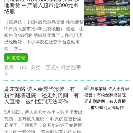
地断货 中产涌入超市抢300元羽
绒服
（原标题：山姆499元单品卖爆 多地断货
中产涌入超市抢300元羽绒服） 最近，山
姆售价499元的羽绒服卖爆了，多地门店
已经断货，不少网友在社交平台发帖求
购，也....
问道管理
查看：
180
分类：
正规杠杆炒股平
台
鼎东策略 诗人余秀华报警：有
粉丝翻墙进院，还走到房间，有
人直播，被纠缠到无法写作
5月18日，诗人余秀华在个人账号里发出
视频，面对镜头她说：“我真的是被粉丝
霸凌了。” 视频里，余秀华讲述了她近两
个月的一些经历。 前段时间有几位女粉