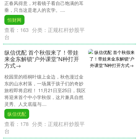
正春风得意，对着镜子看自己饱满的耳
垂，只当这是老人的玄学。....
恒财网
查看：
163
分类：
正规杠杆炒股平
台
纵信优配 首个秋假来了！带娃
来金东解锁“户外课堂”N种打开
方式→
校园里的梧桐叶镶上金边，秋色漫过金
东的山水村落，一场属于孩子们的奇妙
旅程即将启程！ 11月21日至25日，我区
将迎来首个中小学秋假，这片兼具自然
灵秀、人文底蕴与....
纵信优配
查看：
178
分类：
正规杠杆炒股平
台