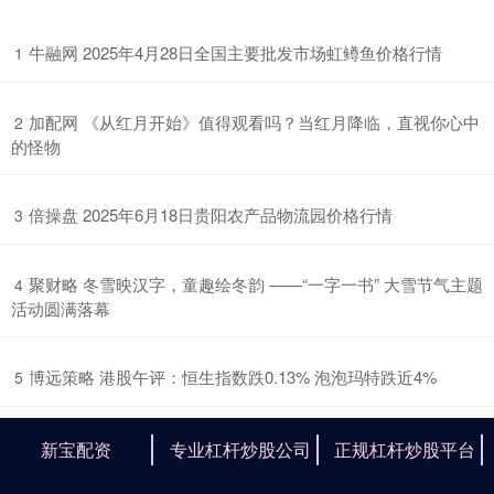
​牛融网 2025年4月28日全国主要批发市场虹鳟鱼价格行情
1
​加配网 《从红月开始》值得观看吗？当红月降临，直视你心中
2
的怪物
​倍操盘 2025年6月18日贵阳农产品物流园价格行情
3
​聚财略 冬雪映汉字，童趣绘冬韵 ——“一字一书” 大雪节气主题
4
活动圆满落幕
​博远策略 港股午评：恒生指数跌0.13% 泡泡玛特跌近4%
5
新宝配资
专业杠杆炒股公司
正规杠杆炒股平台