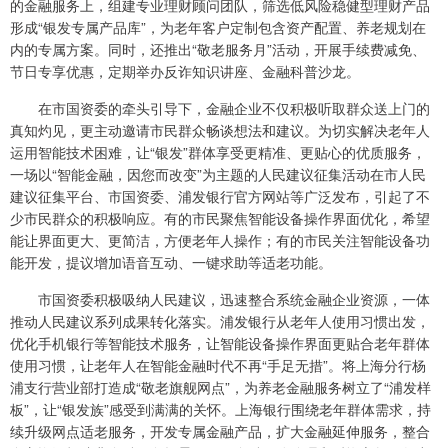
的金融服务上，组建专业理财顾问团队，筛选低风险稳健型理财产品
形成“银发专属产品库”，为老年客户定制包含资产配置、养老规划在
内的专属方案。同时，还推出“敬老服务月”活动，开展手续费减免、
节日专享优惠，定期举办反诈知识讲座、金融科普沙龙。
在市国资委的牵头引导下，金融企业不仅积极听取群众送上门的
真知灼见，更主动邀请市民群众畅谈想法和建议。为切实解决老年人
运用智能技术困难，让“银发”群体享受更精准、更贴心的优质服务，
一场以“智能金融，因您而改变”为主题的人民建议征集活动在市人民
建议征集平台、市国资委、浦发银行官方网站等广泛发布，引起了不
少市民群众的积极响应。有的市民聚焦智能设备操作界面优化，希望
能让界面更大、更简洁，方便老年人操作；有的市民关注智能设备功
能开发，提议增加语音互动、一键求助等适老功能。
市国资委积极吸纳人民建议，迅速整合系统金融企业资源，一体
推动人民建议系列成果转化落实。浦发银行从老年人使用习惯出发，
优化手机银行等智能技术服务，让智能设备操作界面更贴合老年群体
使用习惯，让老年人在智能金融时代不再“手足无措”。将上海分行杨
浦支行营业部打造成“敬老旗舰网点”，为养老金融服务树立了“浦发样
板”，让“银发族”感受到满满的关怀。上海银行围绕老年群体需求，持
续升级网点适老服务，开发专属金融产品，扩大金融延伸服务，整合