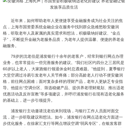
近年来，如何帮助老年人更便捷享受金融服务成为社会关注的焦
点，上海市国资委系统金融企业在服务中找到群众急难愁盼安徽润
格，听取老年人及家属的真实需求和想法，积极吸纳好建议、“金点
子”，不断提升金融为老服务品质，为老年人提供温馨、便捷的养老金
融服务。
79岁的沈老伯是浦发银行十余年的老客户，经常到银行网点办理
业务，也常常提出一些完善服务的建议。“我们社区约四分之三居民是
60岁以上老人，大家跑银行领退休金时总遇难题。”他提到，夏季银行
大堂空调过冷易引发老年人关节疼痛；部分高龄老人行动不便安徽润
格，前往网点困难；面对复杂多样的理财产品，老年人更缺乏专业指
导。他提出“空调分区、筛选稳健产品、提供养老理财规划、推出适老
优惠活动及反诈宣教”等多项建议，并呼吁浦发银行在现有适老化服务
的基础上，进一步引领提升。
浦发银行主动邀请沈老伯来到现场，与银行工作人员面对面交
流，进一步听取建议和想法。如今，浦发银行在网点适老化方面进一
步优化服务，在徐家汇支行等网点增设空调“弱风专区”，在银发客群