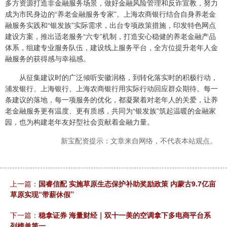
多方资源打造非金融服务场景，做好金融风险管理和反诈宣教，努力
成为市民身边的“养老金融服务专家”。上海农商银行结合自身养老金
融服务实践和“银发族”实际需求，出台专项政策措施，印发特色网点
建设方案，推出适老服务“六专”机制，打造安心稳健的养老金融产品
体系，组建专业服务队伍，建设线上服务平台，全方位提升老年人金
融服务的获得感与幸福感。
从征集建议时的广泛倾听安徽润格，到转化落实时的积极行动，
浦发银行、上海银行、上海农商银行用实际行动回应群众期待。每一
条建议的落地，每一项服务的优化，都凝聚着对老年人的关爱，让养
老金融服务更有温度、更有质感，共同为“银发族”筑起温暖的金融家
园，也为构建老年友好型社会贡献着金融力量。
新宝配资提示：文章来自网络，不代表本站观点。
上一篇：
国睿信配 实施草原生态保护补助奖励政策 内蒙古9.7亿亩
草原实现“带薪休假”
下一篇：
稳拿证券 海量财经｜双十一美的空调拿下多电商平台系
列榜单第一