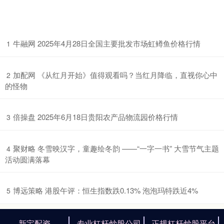
​牛融网 2025年4月28日全国主要批发市场虹鳟鱼价格行情
1
​加配网 《从红月开始》值得观看吗？当红月降临，直视你心中
2
的怪物
​倍操盘 2025年6月18日贵阳农产品物流园价格行情
3
​聚财略 冬雪映汉字，童趣绘冬韵 ——“一字一书” 大雪节气主题
4
活动圆满落幕
​博远策略 港股午评：恒生指数跌0.13% 泡泡玛特跌近4%
5
新宝配资
专业杠杆炒股公司
正规杠杆炒股平台