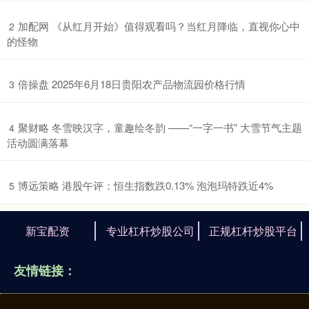
​加配网 《从红月开始》值得观看吗？当红月降临，直视你心中
2
的怪物
​倍操盘 2025年6月18日贵阳农产品物流园价格行情
3
​聚财略 冬雪映汉字，童趣绘冬韵 ——“一字一书” 大雪节气主题
4
活动圆满落幕
​博远策略 港股午评：恒生指数跌0.13% 泡泡玛特跌近4%
5
新宝配资
专业杠杆炒股公司
正规杠杆炒股平台
友情链接：