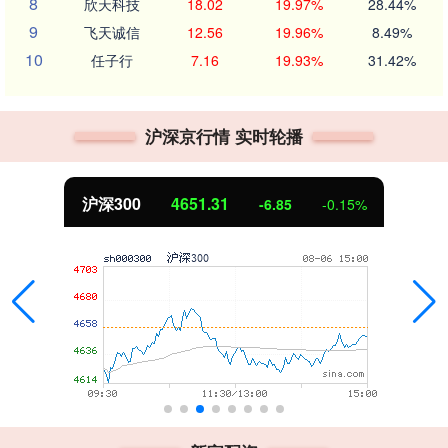
8
欣天科技
18.02
19.97%
28.44%
9
飞天诚信
12.56
19.96%
8.49%
10
任子行
7.16
19.93%
31.42%
沪深京行情 实时轮播
北证50
1122.88
%
3.42
0.30%