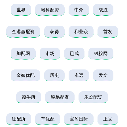
世界
峪科配资
中介
战胜
金港赢配资
获得
和业众
首发
加配网
市场
已成
钱投网
金御优配
历史
永远
发文
衡牛所
银易配资
乐盈配资
证配所
车优配
宝盈国际
正义