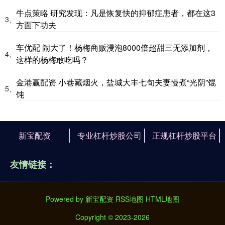
牛点策略 研究发现：凡是恢复快的抑郁症患者，都在这3
3、
方面下功夫
车优配 闹大了！杨梅商贩浸泡8000倍超甜三无添加剂，
4、
这样的杨梅敢吃吗？
金港赢配资 小巷藏烟火，盐城大丰七旬夫妻慢煮“光阴”馄
5、
饨
新宝配资
专业杠杆炒股公司
正规杠杆炒股平台
友情链接：
Powered by
新宝配资
RSS地图
HTML地图
Copyright
© 2023-2026