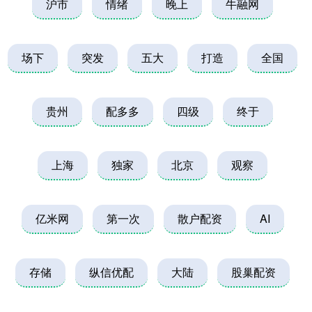
沪市
情绪
晚上
牛融网
场下
突发
五大
打造
全国
贵州
配多多
四级
终于
上海
独家
北京
观察
亿米网
第一次
散户配资
AI
存储
纵信优配
大陆
股巢配资