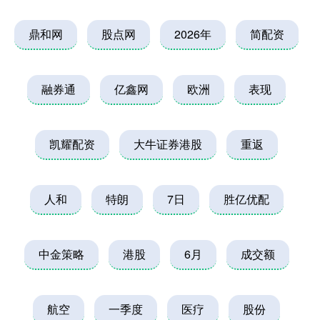
鼎和网
股点网
2026年
简配资
融券通
亿鑫网
欧洲
表现
凯耀配资
大牛证券港股
重返
人和
特朗
7日
胜亿优配
中金策略
港股
6月
成交额
航空
一季度
医疗
股份