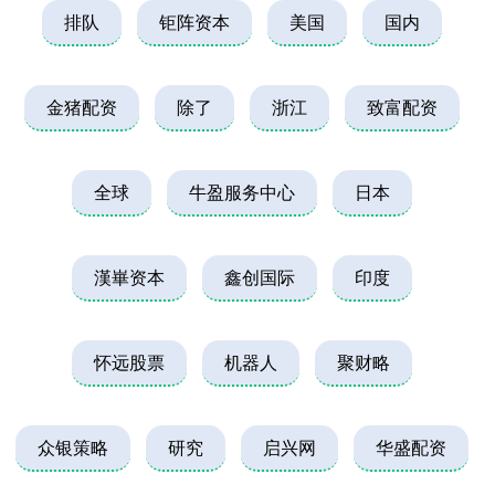
排队
钜阵资本
美国
国内
金猪配资
除了
浙江
致富配资
全球
牛盈服务中心
日本
漢崋资本
鑫创国际
印度
怀远股票
机器人
聚财略
众银策略
研究
启兴网
华盛配资