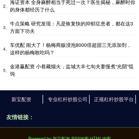
海证资本 全身麻醉相当于死过一次？医生揭秘，麻醉时你
2、
的身体都经历了什么
牛点策略 研究发现：凡是恢复快的抑郁症患者，都在这3
3、
方面下功夫
车优配 闹大了！杨梅商贩浸泡8000倍超甜三无添加剂，
4、
这样的杨梅敢吃吗？
金港赢配资 小巷藏烟火，盐城大丰七旬夫妻慢煮“光阴”馄
5、
饨
新宝配资
专业杠杆炒股公司
正规杠杆炒股平台
友情链接：
Powered by
新宝配资
RSS地图
HTML地图