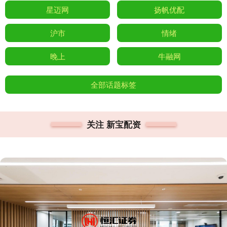
星迈网
扬帆优配
沪市
情绪
晚上
牛融网
全部话题标签
关注 新宝配资