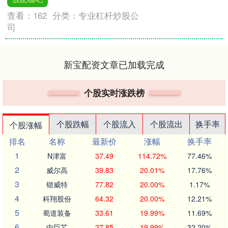
查看：
162
分类：
专业杠杆炒股公
司
新宝配资文章已加载完成
个股实时涨跌榜
个股跌幅
个股流入
个股流出
换手率
个股涨幅
排名
名称
最新价
涨幅
换手率
1
N津富
37.49
114.72%
77.46%
2
威尔高
39.83
20.01%
17.76%
3
锴威特
77.82
20.00%
1.17%
4
科翔股份
64.32
20.00%
12.21%
5
蜀道装备
33.61
19.99%
11.69%
6
中巨芯
27.85
19.99%
32.20%