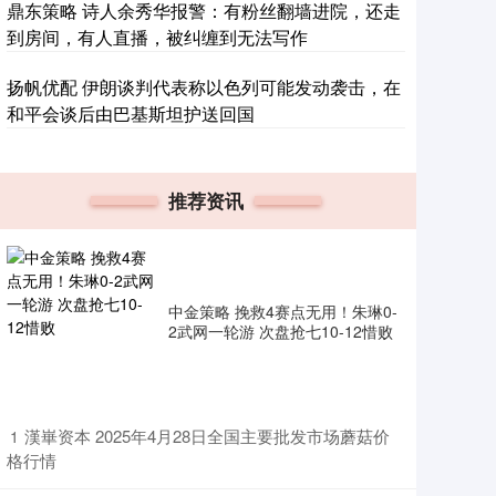
鼎东策略 诗人余秀华报警：有粉丝翻墙进院，还走
到房间，有人直播，被纠缠到无法写作
扬帆优配 伊朗谈判代表称以色列可能发动袭击，在
和平会谈后由巴基斯坦护送回国
推荐资讯
中金策略 挽救4赛点无用！朱琳0-
2武网一轮游 次盘抢七10-12惜败
​漢崋资本 2025年4月28日全国主要批发市场蘑菇价
1
格行情