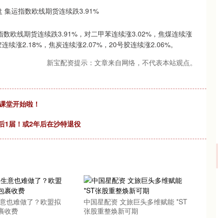
欧线期货连续跌3.91%，对二甲苯连续涨3.02%，焦煤连续涨
胶连续涨2.18%，焦炭连续涨2.07%，20号胶连续涨2.06%。
新宝配资提示：文章来自网络，不代表本站观点。
小课堂开始啦！
后1届！或2年后在沙特退役
沪深300
4694.44
.42%
43.13
0.93%
生意也难做了？欧盟拟
中国星配资 文旅巨头多维赋能 *ST
裹收费
张股重整焕新可期