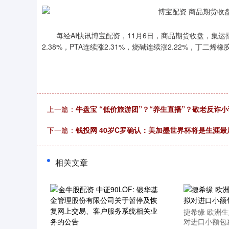
每经AI快讯博宝配资，11月6日，商品期货收盘，集运指数
2.38%，PTA连续涨2.31%，烧碱连续涨2.22%，丁二烯橡
上一篇：
牛盘宝 “低价旅游团”？“养生直播”？敬老反诈
下一篇：
钱投网 40岁C罗确认：美加墨世界杯将是生涯最
相关文章
深证成指
14311.01
.68
1.02%
200.89
1
捷希缘 欧洲
对进口小额包