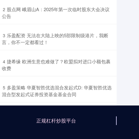
​股点网 峨眉山A：2025年第一次临时股东大会决议
2
公告
​乐盈配资 无法在大陆上映的5部限制级港片，我断
3
言，你不一定都看过！
​捷希缘 欧洲生意也难做了？欧盟拟对进口小额包裹
4
收费
​多盈策略 华夏智胜优选混合发起式D: 华夏智胜优选
5
混合型发起式证券投资基金基金合同
正规杠杆炒股平台