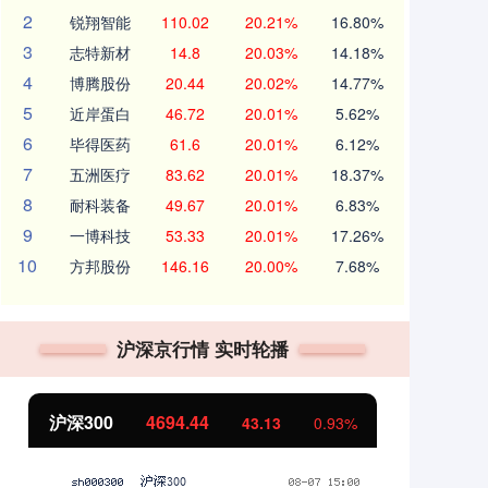
2
锐翔智能
110.02
20.21%
16.80%
3
志特新材
14.8
20.03%
14.18%
4
博腾股份
20.44
20.02%
14.77%
5
近岸蛋白
46.72
20.01%
5.62%
6
毕得医药
61.6
20.01%
6.12%
7
五洲医疗
83.62
20.01%
18.37%
8
耐科装备
49.67
20.01%
6.83%
9
一博科技
53.33
20.01%
17.26%
10
方邦股份
146.16
20.00%
7.68%
沪深京行情 实时轮播
北证50
1134.24
创
11.37
1.01%